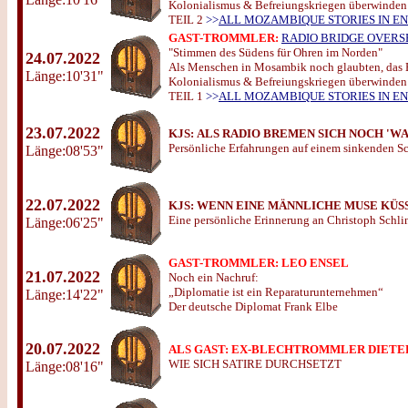
Kolonialismus & Befreiungskriegen überwinden
TEIL 2
>>
ALL MOZAMBIQUE STORIES IN EN
GAST-TROMMLER:
RADIO BRIDGE OVERS
"Stimmen des Südens für Ohren im Norden"
24.07.2022
Als Menschen in Mosambik noch glaubten, das 
Länge:10'31"
Kolonialismus & Befreiungskriegen überwinden
TEIL 1
>>
ALL MOZAMBIQUE STORIES IN EN
23.07.2022
KJS:
ALS RADIO BREMEN SICH NOCH 'WAS
Persönliche Erfahrungen auf einem sinkenden Sc
Länge:08'53"
22.07.2022
KJS:
WENN EINE MÄNNLICHE MUSE KÜS
Eine persönliche Erinnerung an Christoph Schli
Länge:06'25"
GAST-TROMMLER: LEO ENSEL
21.07.2022
Noch ein Nachruf:
„Diplomatie ist ein Reparaturunternehmen“
Länge:14'22"
Der deutsche Diplomat Frank Elbe
20.07.2022
ALS GAST: EX-BLECHTROMMLER DIETE
WIE SICH SATIRE DURCHSETZT
Länge:08'16"