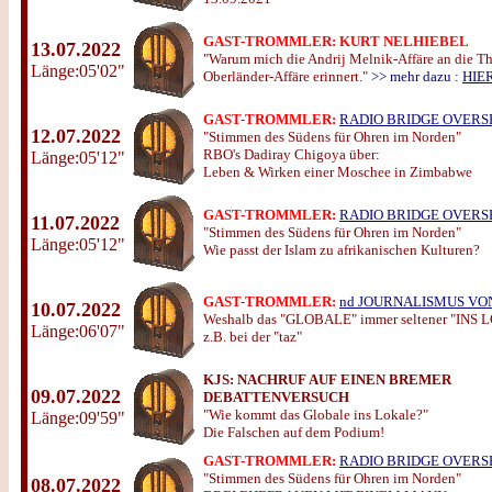
GAST-TROMMLER: KURT NELHIEBEL
13.07.2022
"Warum mich die Andrij Melnik-Affäre an die T
Länge:05'02"
Oberländer-Affäre erinnert."
>> mehr dazu :
HIE
GAST-TROMMLER:
RADIO BRIDGE OVERS
12.07.2022
"Stimmen des Südens für Ohren im Norden"
RBO's Dadiray Chigoya über:
Länge:05'12"
Leben & Wirken einer Moschee in Zimbabwe
GAST-TROMMLER:
RADIO BRIDGE OVERS
11.07.2022
"Stimmen des Südens für Ohren im Norden"
Länge:05'12"
Wie passt der Islam zu afrikanischen Kulturen?
GAST-TROMMLER:
nd JOURNALISMUS VO
10.07.2022
Weshalb das "GLOBALE" immer seltener "INS
Länge:06'07"
z.B. bei der "taz"
KJS:
NACHRUF AUF EINEN BREMER
09.07.2022
DEBATTENVERSUCH
"Wie kommt das Globale ins Lokale?"
Länge:09'59"
Die Falschen auf dem Podium!
GAST-TROMMLER:
RADIO BRIDGE OVERS
"Stimmen des Südens für Ohren im Norden"
08.07.2022