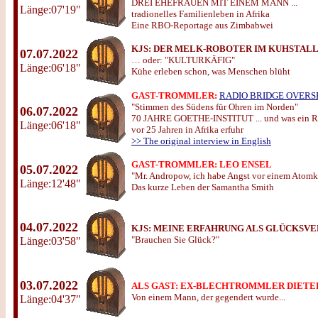
DREI EHEFRAUEN MIT EINEM MANN ...
Länge:07'19"
tradionelles Familienleben in Afrika
Eine RBO-Reportage aus Zimbabwei
KJS:
DER MELK-ROBOTER IM KUHSTAL
07.07.2022
… oder: "KULTURKÄFIG"
Länge:06'18"
Kühe erleben schon, was Menschen blüht
GAST-TROMMLER:
RADIO BRIDGE OVERS
"Stimmen des Südens für Ohren im Norden"
06.07.2022
70 JAHRE GOETHE-INSTITUT ... und was ein 
Länge:06'18"
vor 25 Jahren in Afrika erfuhr
>> The original interview in English
GAST-TROMMLER: LEO ENSEL
05.07.2022
"Mr. Andropow, ich habe Angst vor einem Atomk
Länge:12'48"
Das kurze Leben der Samantha Smith
04.07.2022
KJS:
MEINE ERFAHRUNG ALS GLÜCKSVE
"Brauchen Sie Glück?"
Länge:03'58"
03.07.2022
ALS GAST: EX-BLECHTROMMLER DIETE
Von einem Mann, der gegendert wurde...
Länge:04'37"