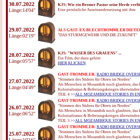
30.07.2022
KJS:
Wie ein Bremer Pastor seine Herde verfü
Eine persönliche Auseinandersetzung mit ihm
Länge:14'04"
29.07.2022
ALS GAST: EX-BLECHTROMMLER DIETE
"DAS STURMGEWEHR UND DIE ZUKUNFT"
Länge:02'19"
KJS:
"WASSER DES GRAUENS" ...
28.07.2022
Ein Film, der dazu gehört
Länge:05'57"
HIER KLICKEN
GAST-TROMMLER:
RADIO BRIDGE OVERS
"Stimmen des Südens für Ohren im Norden"
27.07.2022
Als Menschen in Mosambik noch glaubten, das 
Länge:04'49"
Kolonialismus & Befreiungskriegen überwinden
TEIL 4
>>
ALL MOZAMBIQUE STORIES IN EN
GAST-TROMMLER:
RADIO BRIDGE OVERS
"Stimmen des Südens für Ohren im Norden"
26.07.2022
Als Menschen in Mosambik noch glaubten, das 
Länge:06'52"
Kolonialismus & Befreiungskriegen überwinden
TEIL 3
>>
ALL MOZAMBIQUE STORIES IN EN
GAST-TROMMLER:
RADIO BRIDGE OVERS
"Stimmen des Südens für Ohren im Norden"
25.07.2022
Als Menschen in Mosambik noch glaubten, das 
Länge:10'16"