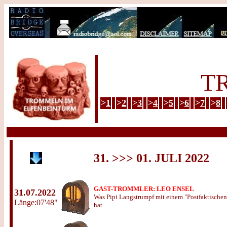
T
>
1
>
2
>
3
>
4
>
5
>
6
>
7
>
8
31. >>> 01. JULI 2022
GAST-TROMMLER: LEO ENSEL
31.07.2022
Was Pipi Langstrumpf mit einem "Postfaktischen
Länge:07'48"
hat