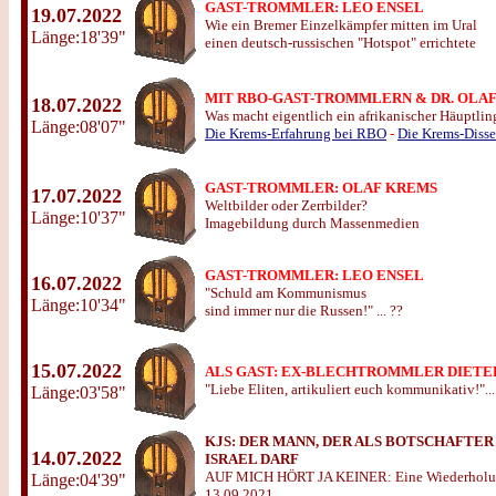
GAST-TROMMLER: LEO ENSEL
19.07.2022
Wie ein Bremer Einzelkämpfer mitten im Ural
Länge:18'39"
einen deutsch-russischen "Hotspot" errichtete
MIT RBO-GAST-TROMMLERN & DR. OLA
18.07.2022
Was macht eigentlich ein afrikanischer Häuptlin
Länge:08'07"
Die Krems-Erfahrung bei RBO
-
Die Krems-Disse
GAST-TROMMLER: OLAF KREMS
17.07.2022
Weltbilder oder Zerrbilder?
Länge:10'37"
Imagebildung durch Massenmedien
GAST-TROMMLER: LEO ENSEL
16.07.2022
"Schuld am Kommunismus
Länge:10'34"
sind immer nur die Russen!" ... ??
15.07.2022
ALS GAST: EX-BLECHTROMMLER DIETE
"Liebe Eliten, artikuliert euch kommunikativ!"...
Länge:03'58"
KJS:
DER MANN, DER ALS BOTSCHAFTER
14.07.2022
ISRAEL DARF
AUF MICH HÖRT JA KEINER: Eine Wiederhol
Länge:04'39"
13.09.2021